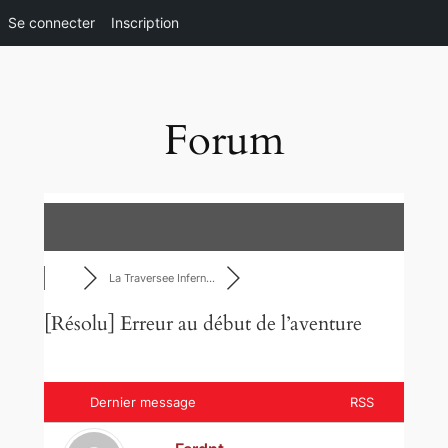
Se connecter
Inscription
Aller
au
contenu
Forum
La Traversee Infern…
[Résolu]
Erreur au début de l’aventure
Dernier message
RSS