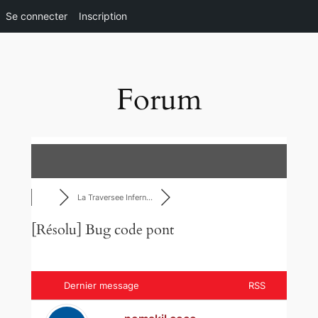
Se connecter
Inscription
Aller
au
contenu
Forum
La Traversee Infern…
[Résolu]
Bug code pont
Dernier message
RSS