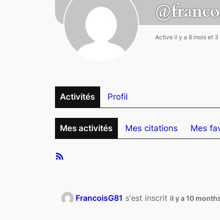
@franco
Active il y a 8 mois et 
Activités
Profil
Mes activités
Mes citations
Mes fav
Activités
RSS
du
Feed
membre
FrancoisG81
s'est inscrit
il y a 10 month