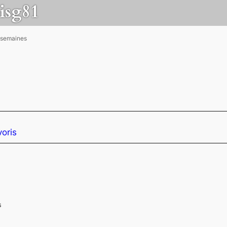
isg81
3 semaines
oris
s