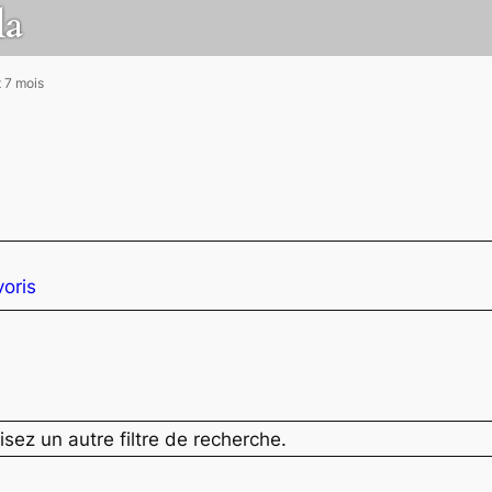
la
t 7 mois
oris
isez un autre filtre de recherche.