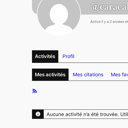
@caraca
Active il y a 2 années e
Activités
Profil
Mes activités
Mes citations
Mes fav
Activités
RSS
du
Feed
membre
Aucune activité n’a été trouvée. Util