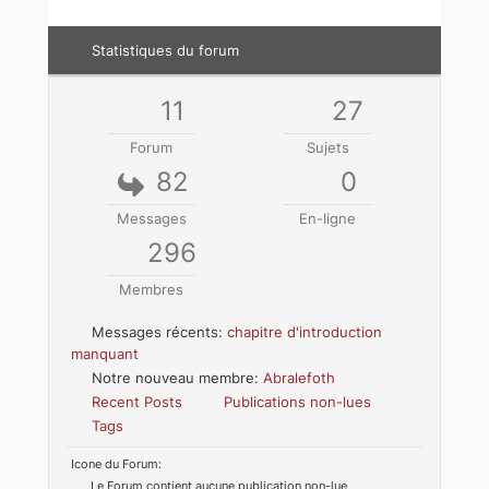
Statistiques du forum
11
27
Forum
Sujets
82
0
Messages
En-ligne
296
Membres
Messages récents:
chapitre d'introduction
manquant
Notre nouveau membre:
Abralefoth
Recent Posts
Publications non-lues
Tags
Icone du Forum:
Le Forum contient aucune publication non-lue