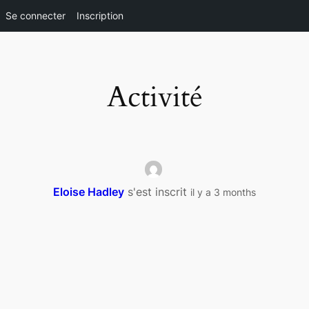
Se connecter
Inscription
Aller
au
contenu
Activité
Eloise Hadley
s'est inscrit
il y a 3 months